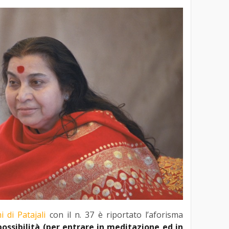
i di Patajali
con il n. 37 è riportato l’aforisma
possibilità (per entrare in meditazione ed in