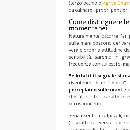
(terzo occhio o
Agnya Chak
da calmare i propri pensieri.
Come distinguere le 
momentanei
Naturalmente occorre far p
sulle mani possono derivar
vera e propria attitudine de
sensibilità, saremo in gra
frequenza con cui essi si man
Se infatti il segnale si 
risentendo di un “blocco”
percepiamo sulle mani e s
che il nostro carattere 
corrispondente.
Senza sentirci colpevoli, m
(soprattutto verso noi st
domande del tipo: “Da do