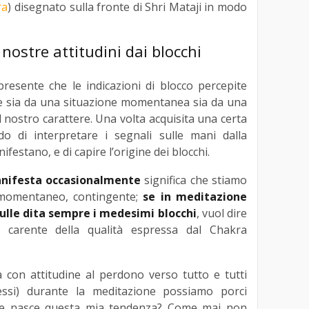
ra
) disegnato sulla fronte di Shri Mataji in modo
nostre attitudini dai blocchi
resente che le indicazioni di blocco percepite
e sia da una situazione momentanea sia da una
l nostro carattere. Una volta acquisita una certa
do di interpretare i segnali sulle mani dalla
ifestano, e di capire l’origine dei blocchi.
manifesta occasionalmente
significa che stiamo
 momentaneo, contingente;
se in meditazione
ulle dita sempre i medesimi blocchi
, vuol dire
è carente della qualità espressa dal Chakra
a con attitudine al perdono verso tutto e tutti
essi) durante la meditazione possiamo porci
ve nasce questa mia tendenza? Come mai non