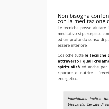
Non bisogna confond
con la meditazione o
Le tecniche posso aiutare l’
meditativo si percepisce com
ed un profondo senso di pac
essere interiore.
Cosicché tutte
le tecniche 
attraverso i quali creiamo
spiritualità
ed anche per co
riparare e nutrire i “rece
energetico.
Individuate, inoltre, t
bloccatela. Cercate di f