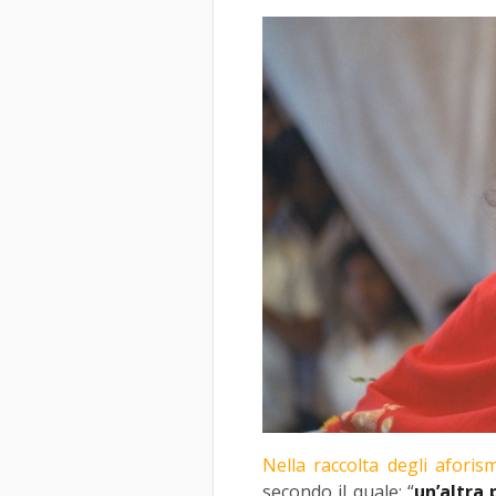
Nella raccolta degli aforism
secondo il quale: “
un’altra 