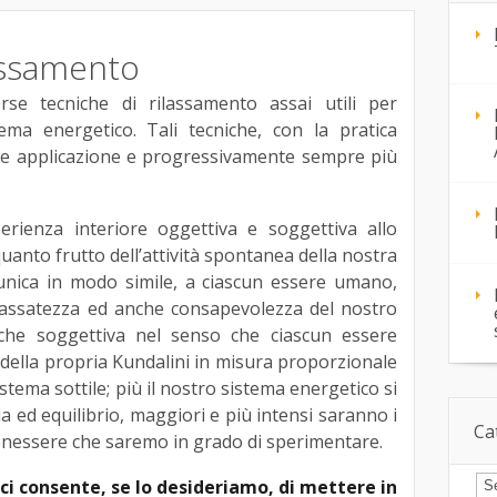
assamento
se tecniche di rilassamento assai utili per
tema energetico. Tali tecniche, con la pratica
ile applicazione e progressivamente sempre più
rienza interiore oggettiva e soggettiva allo
uanto frutto dell’attività spontanea della nostra
ica in modo simile, a ciascun essere umano,
ilassatezza ed anche consapevolezza del nostro
che soggettiva nel senso che ciascun essere
 della propria Kundalini in misura proporzionale
istema sottile; più il nostro sistema energetico si
a ed equilibrio, maggiori e più intensi saranno i
Ca
benessere che saremo in grado di sperimentare.
Ca
i ci consente, se lo desideriamo, di mettere in
art