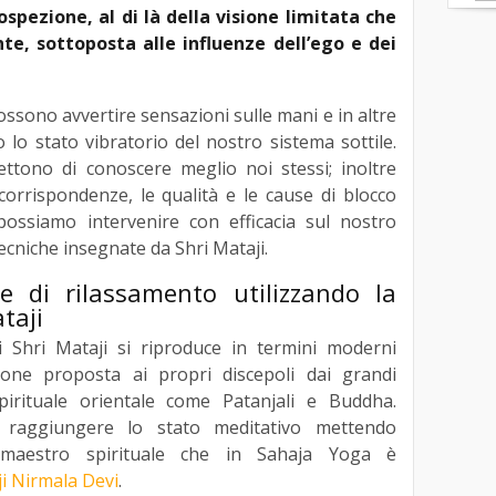
ospezione, al di là della visione limitata che
te, sottoposta alle influenze dell’ego e dei
ssono avvertire sensazioni sulle mani e in altre
 lo stato vibratorio del nostro sistema sottile.
ettono di conoscere meglio noi stessi; inoltre
orrispondenze, le qualità e le cause di blocco
 possiamo intervenire con efficacia sul nostro
tecniche insegnate da Shri Mataji.
he di rilassamento utilizzando la
taji
di Shri Mataji si riproduce in termini moderni
zione proposta ai propri discepoli dai grandi
spirituale orientale come Patanjali e Buddha.
 raggiungere lo stato meditativo mettendo
o maestro spirituale che in Sahaja Yoga è
ji Nirmala Devi
.