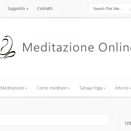
Supporto
»
Contatti
Meditazione
»
Come meditare
»
Sahaja Yoga
»
Articoli
»
Ult